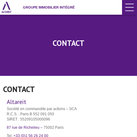
GROUPE IMMOBILIER INTÉGRÉ
CONTACT
CONTACT
Altareit
Société en commandite par actions – SCA
R.C.S. : Paris B 552 091 050
SIRET : 55209105000096
87 rue de Richelieu –
75002 Paris
Tel:
+33 (0)1 56 26 24 00